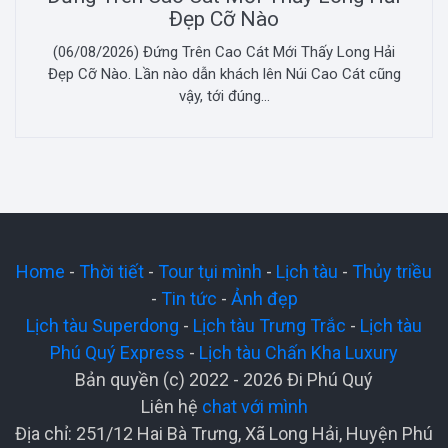
Đẹp Cỡ Nào
(06/08/2026) Đứng Trên Cao Cát Mới Thấy Long Hải
Đẹp Cỡ Nào. Lần nào dẫn khách lên Núi Cao Cát cũng
vậy, tới đúng...
Home
-
Thời tiết
-
Tour tụi mình
-
Lịch tàu
-
Thủy triều
-
Tin tức
-
Ảnh đẹp
Lịch tàu Superdong
-
Lịch tàu Trưng Trắc
-
Lịch tàu
Phú Quý Express
-
Lịch tàu Chấn Kha Luxury
Bản quyền (c) 2022 - 2026 Đi Phú Quý
Liên hệ
chat với mình
Địa chỉ: 251/12 Hai Bà Trưng, Xã Long Hải, Huyện Phú