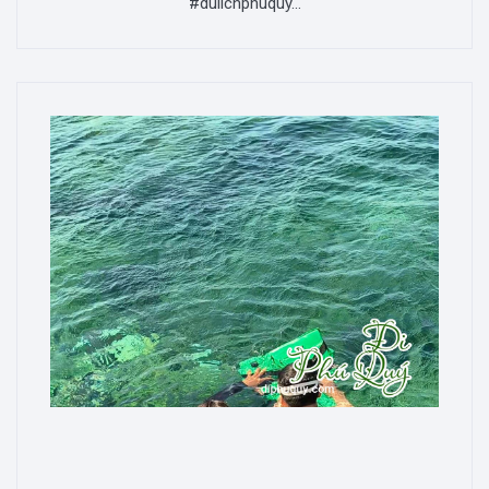
#dulichphuquy...