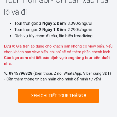
Tour Trọn Gói - Chỉ cần xách ba
lô và đi
Tour trọn gói:
3 Ngày 2 Đêm
: 3.390k/người
Tour trọn gói:
2 Ngày 1 Đêm
: 2.290k/người
Dịch vụ tùy chọn: đi câu, lặn biển freediving...
Lưu ý:
Giá trên áp dụng cho khách sạn không có view biển. Nếu
chọn khách sạn view biển, chi phí sẽ có thêm phần chênh lệch.
Các bạn xem chi tiết các dịch vụ trong từng tour bên dưới
nha.
📞
0945796828
(Điện thoại, Zalo, WhatsApp, Viber cùng SĐT)
- Cần thêm thông tin bạn nhắn cho mình để mình tư vấn!
XEM CHI TIẾT TOUR THÁNG 8