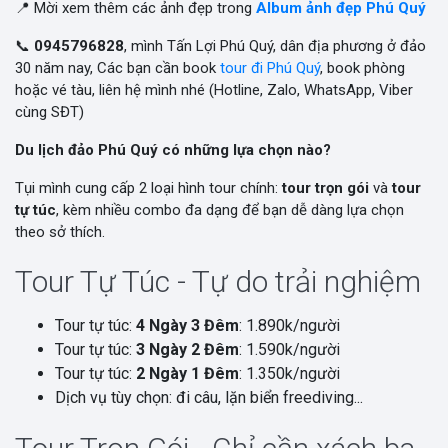
📍 Mời xem thêm các ảnh đẹp trong
Album ảnh đẹp Phú Quý
📞
0945796828
, mình Tấn Lợi Phú Quý, dân địa phương ở đảo
30 năm nay, Các bạn cần book
tour đi Phú Quý
, book phòng
hoặc vé tàu, liên hệ mình nhé (Hotline, Zalo, WhatsApp, Viber
cùng SĐT)
Du lịch đảo Phú Quý có những lựa chọn nào?
Tụi mình cung cấp 2 loại hình tour chính:
tour trọn gói
và
tour
tự túc
, kèm nhiều combo đa dạng để bạn dễ dàng lựa chọn
theo sở thích.
Tour Tự Túc - Tự do trải nghiệm
Tour tự túc:
4 Ngày 3 Đêm
: 1.890k/người
Tour tự túc:
3 Ngày 2 Đêm
: 1.590k/người
Tour tự túc:
2 Ngày 1 Đêm
: 1.350k/người
Dịch vụ tùy chọn: đi câu, lặn biển freediving...