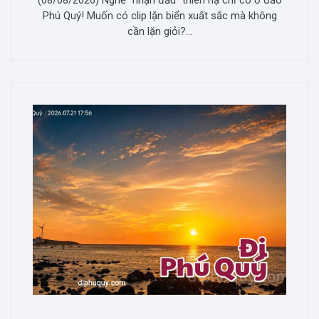
(08/08/2026) Nghề "nhận đầu" thiên hạ chỉ có ở đảo
Phú Quý! Muốn có clip lặn biển xuất sắc mà không
cần lặn giỏi?...