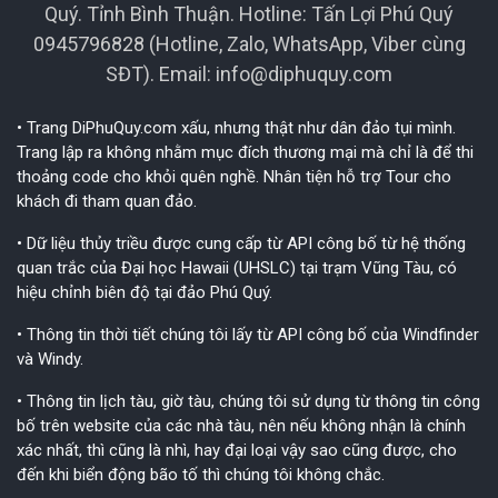
Quý. Tỉnh Bình Thuận. Hotline: Tấn Lợi Phú Quý
0945796828 (Hotline, Zalo, WhatsApp, Viber cùng
SĐT). Email:
info@diphuquy.com
• Trang DiPhuQuy.com xấu, nhưng thật như dân đảo tụi mình.
Trang lập ra không nhằm mục đích thương mại mà chỉ là để thi
thoảng code cho khỏi quên nghề. Nhân tiện hỗ trợ Tour cho
khách đi tham quan đảo.
• Dữ liệu thủy triều được cung cấp từ API công bố từ hệ thống
quan trắc của Đại học Hawaii (UHSLC) tại trạm Vũng Tàu, có
hiệu chỉnh biên độ tại đảo Phú Quý.
• Thông tin thời tiết chúng tôi lấy từ API công bố của Windfinder
và Windy.
• Thông tin lịch tàu, giờ tàu, chúng tôi sử dụng từ thông tin công
bố trên website của các nhà tàu, nên nếu không nhận là chính
xác nhất, thì cũng là nhì, hay đại loại vậy sao cũng được, cho
đến khi biển động bão tố thì chúng tôi không chắc.