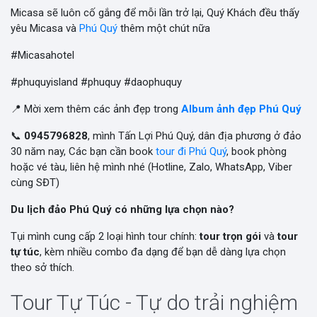
Micasa sẽ luôn cố gắng để mỗi lần trở lại, Quý Khách đều thấy
yêu Micasa và
Phú Quý
thêm một chút nữa
#Micasahotel
#phuquyisland #phuquy #daophuquy
📍 Mời xem thêm các ảnh đẹp trong
Album ảnh đẹp Phú Quý
📞
0945796828
, mình Tấn Lợi Phú Quý, dân địa phương ở đảo
30 năm nay, Các bạn cần book
tour đi Phú Quý
, book phòng
hoặc vé tàu, liên hệ mình nhé (Hotline, Zalo, WhatsApp, Viber
cùng SĐT)
Du lịch đảo Phú Quý có những lựa chọn nào?
Tụi mình cung cấp 2 loại hình tour chính:
tour trọn gói
và
tour
tự túc
, kèm nhiều combo đa dạng để bạn dễ dàng lựa chọn
theo sở thích.
Tour Tự Túc - Tự do trải nghiệm