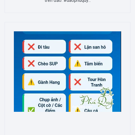
trên đảo. #daophuquy...