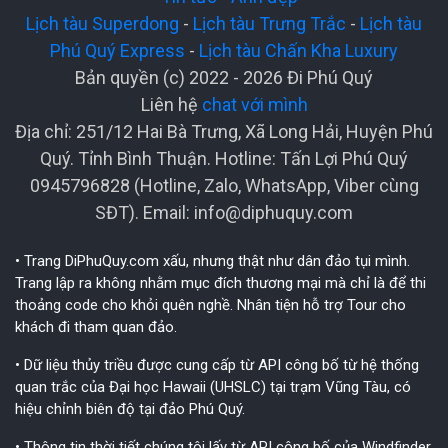
Lịch tàu Superdong
-
Lịch tàu Trưng Trắc
-
Lịch tàu
Phú Quý Express
-
Lịch tàu Chấn Kha Luxury
Bản quyền (c) 2022 - 2026 Đi Phú Quý
Liên hệ
chat với mình
Địa chỉ: 251/12 Hai Bà Trưng, Xã Long Hải, Huyện Phú
Quý. Tỉnh Bình Thuận. Hotline: Tấn Lợi Phú Quý
0945796828 (Hotline, Zalo, WhatsApp, Viber cùng
SĐT). Email:
info@diphuquy.com
• Trang DiPhuQuy.com xấu, nhưng thật như dân đảo tụi mình.
Trang lập ra không nhằm mục đích thương mại mà chỉ là để thi
thoảng code cho khỏi quên nghề. Nhân tiện hỗ trợ Tour cho
khách đi tham quan đảo.
• Dữ liệu thủy triều được cung cấp từ API công bố từ hệ thống
quan trắc của Đại học Hawaii (UHSLC) tại trạm Vũng Tàu, có
hiệu chỉnh biên độ tại đảo Phú Quý.
• Thông tin thời tiết chúng tôi lấy từ API công bố của Windfinder