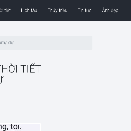
i tiết
Lịch tàu
Thủy triều
Tin tức
Ảnh đẹp
com/ dự
HỜI TIẾT
Ư