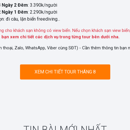
3 Ngày 2 Đêm
: 3.390k/người
2 Ngày 1 Đêm
: 2.290k/người
n: đi câu, lặn biển freediving...
ng cho khách sạn không có view biển. Nếu chọn khách sạn view biển,
 bạn xem chi tiết các dịch vụ trong từng tour bên dưới nha.
n thoại, Zalo, WhatsApp, Viber cùng SĐT) - Cần thêm thông tin bạn
XEM CHI TIẾT TOUR THÁNG 8
TIN BÀI MỚI NHẤT