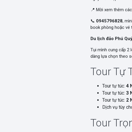
📍 Mời xem thêm các
📞
0945796828
, mì
book phòng hoặc vé t
Du lịch đảo Phú Qu
Tụi mình cung cấp 2 l
dàng lựa chọn theo sở
Tour Tự 
Tour tự túc:
4 
Tour tự túc:
3 
Tour tự túc:
2 
Dịch vụ tùy chọ
Tour Trọn