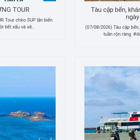
ỪNG TOUR
Tàu cập bến, khá
ngày
 Tour chèo SUP lặn biển
 tiết xấu và sẽ...
(07/08/2026) Tàu cập bến,
tuần rộn ràng. #d