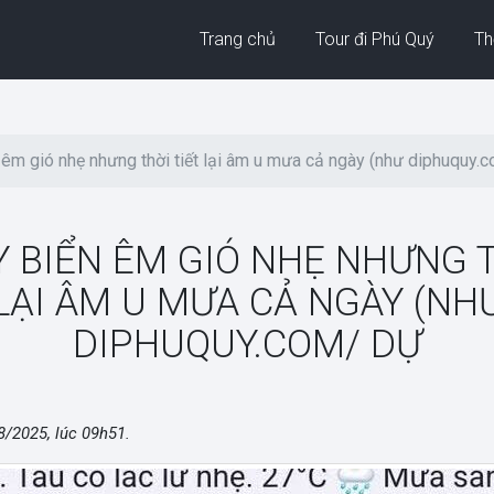
Trang chủ
Tour đi Phú Quý
Thờ
êm gió nhẹ nhưng thời tiết lại âm u mưa cả ngày (như diphuquy.
 BIỂN ÊM GIÓ NHẸ NHƯNG T
LẠI ÂM U MƯA CẢ NGÀY (NH
DIPHUQUY.COM/ DỰ
8/2025, lúc 09h51
.