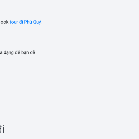
 book
tour đi Phú Quý
,
a dạng để bạn dễ
i