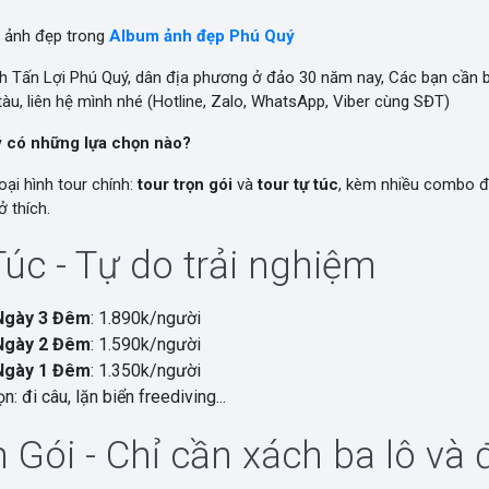
 ảnh đẹp trong
Album ảnh đẹp Phú Quý
nh Tấn Lợi Phú Quý, dân địa phương ở đảo 30 năm nay, Các bạn cần
àu, liên hệ mình nhé (Hotline, Zalo, WhatsApp, Viber cùng SĐT)
ý có những lựa chọn nào?
oại hình tour chính:
tour trọn gói
và
tour tự túc
, kèm nhiều combo đ
 thích.
Túc - Tự do trải nghiệm
Ngày 3 Đêm
: 1.890k/người
Ngày 2 Đêm
: 1.590k/người
Ngày 1 Đêm
: 1.350k/người
n: đi câu, lặn biển freediving...
 Gói - Chỉ cần xách ba lô và đ