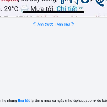
Ảnh trước
|
Ảnh sau
ó nhẹ nhưng
thời tiết
lại âm u mưa cả ngày (như diphuquy.com/ dự báo