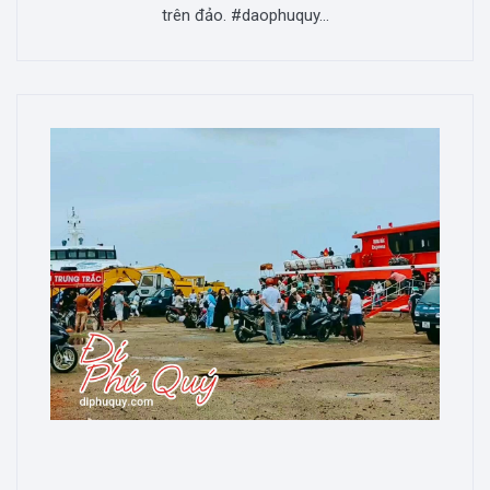
trên đảo. #daophuquy...