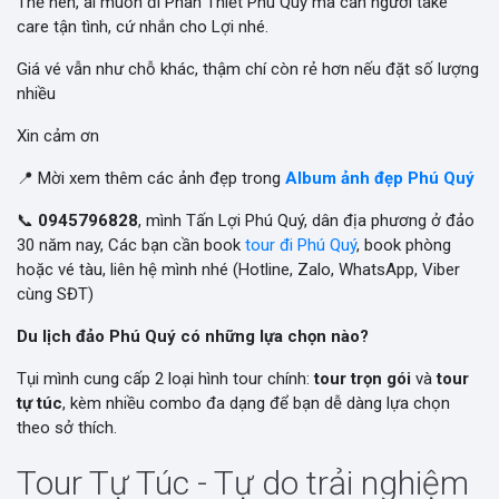
Thế nên, ai muốn đi Phan Thiết Phú Quý mà cần người take
care tận tình, cứ nhắn cho Lợi nhé.
Giá vé vẫn như chỗ khác, thậm chí còn rẻ hơn nếu đặt số lượng
nhiều
Xin cảm ơn
📍 Mời xem thêm các ảnh đẹp trong
Album ảnh đẹp Phú Quý
📞
0945796828
, mình Tấn Lợi Phú Quý, dân địa phương ở đảo
30 năm nay, Các bạn cần book
tour đi Phú Quý
, book phòng
hoặc vé tàu, liên hệ mình nhé (Hotline, Zalo, WhatsApp, Viber
cùng SĐT)
Du lịch đảo Phú Quý có những lựa chọn nào?
Tụi mình cung cấp 2 loại hình tour chính:
tour trọn gói
và
tour
tự túc
, kèm nhiều combo đa dạng để bạn dễ dàng lựa chọn
theo sở thích.
Tour Tự Túc - Tự do trải nghiệm