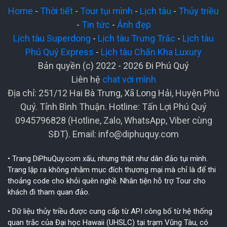
Home
-
Thời tiết
-
Tour tụi mình
-
Lịch tàu
-
Thủy triều
-
Tin tức
-
Ảnh đẹp
Lịch tàu Superdong
-
Lịch tàu Trưng Trắc
-
Lịch tàu
Phú Quý Express
-
Lịch tàu Chấn Kha Luxury
Bản quyền (c) 2022 - 2026 Đi Phú Quý
Liên hệ
chat với mình
Địa chỉ: 251/12 Hai Bà Trưng, Xã Long Hải, Huyện Phú
Quý. Tỉnh Bình Thuận. Hotline: Tấn Lợi Phú Quý
0945796828 (Hotline, Zalo, WhatsApp, Viber cùng
SĐT). Email:
info@diphuquy.com
• Trang DiPhuQuy.com xấu, nhưng thật như dân đảo tụi mình.
Trang lập ra không nhằm mục đích thương mại mà chỉ là để thi
thoảng code cho khỏi quên nghề. Nhân tiện hỗ trợ Tour cho
khách đi tham quan đảo.
• Dữ liệu thủy triều được cung cấp từ API công bố từ hệ thống
quan trắc của Đại học Hawaii (UHSLC) tại trạm Vũng Tàu, có