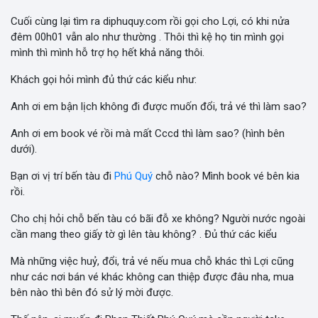
Cuối cùng lại tìm ra diphuquy.com rồi gọi cho Lợi, có khi nửa
đêm 00h01 vẫn alo như thường . Thôi thì kệ họ tin mình gọi
mình thì mình hỗ trợ họ hết khả năng thôi.
Khách gọi hỏi mình đủ thứ các kiểu như:
Anh ơi em bận lịch không đi được muốn đổi, trả vé thì làm sao?
Anh ơi em book vé rồi mà mất Cccd thì làm sao? (hình bên
dưới).
Bạn ơi vị trí bến tàu đi
Phú Quý
chỗ nào? Mình book vé bên kia
rồi.
Cho chị hỏi chỗ bến tàu có bãi đỗ xe không? Người nước ngoài
cần mang theo giấy tờ gì lên tàu không? . Đủ thứ các kiểu
Mà những việc huỷ, đổi, trả vé nếu mua chỗ khác thì Lợi cũng
như các nơi bán vé khác không can thiệp được đâu nha, mua
bên nào thì bên đó sử lý mời được.