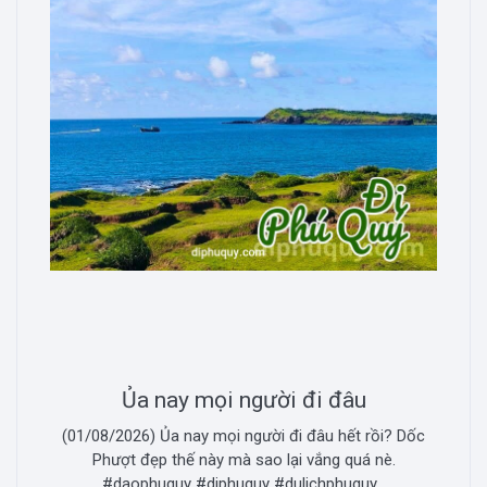
Ủa nay mọi người đi đâu
(01/08/2026) Ủa nay mọi người đi đâu hết rồi? Dốc
Phượt đẹp thế này mà sao lại vắng quá nè.
#daophuquy #diphuquy #dulichphuquy...