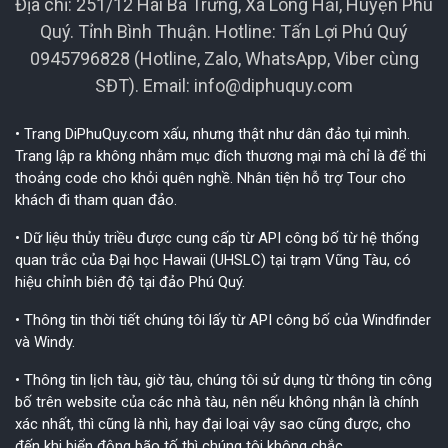
Địa chỉ: 251/12 Hai Bà Trưng, Xã Long Hải, Huyện Phú
Quý. Tỉnh Bình Thuận. Hotline: Tấn Lợi Phú Quý
0945796828 (Hotline, Zalo, WhatsApp, Viber cùng
SĐT). Email:
info@diphuquy.com
• Trang DiPhuQuy.com xấu, nhưng thật như dân đảo tụi mình.
Trang lập ra không nhằm mục đích thương mại mà chỉ là để thi
thoảng code cho khỏi quên nghề. Nhân tiện hỗ trợ Tour cho
khách đi tham quan đảo.
• Dữ liệu thủy triều được cung cấp từ API công bố từ hệ thống
quan trắc của Đại học Hawaii (UHSLC) tại trạm Vũng Tàu, có
hiệu chỉnh biên độ tại đảo Phú Quý.
• Thông tin thời tiết chúng tôi lấy từ API công bố của Windfinder
và Windy.
• Thông tin lịch tàu, giờ tàu, chúng tôi sử dụng từ thông tin công
bố trên website của các nhà tàu, nên nếu không nhận là chính
xác nhất, thì cũng là nhì, hay đại loại vậy sao cũng được, cho
đến khi biển động bão tố thì chúng tôi không chắc.