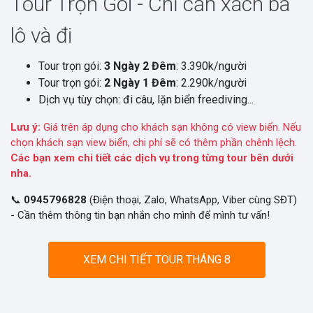
Tour Trọn Gói - Chỉ cần xách ba
lô và đi
Tour trọn gói:
3 Ngày 2 Đêm
: 3.390k/người
Tour trọn gói:
2 Ngày 1 Đêm
: 2.290k/người
Dịch vụ tùy chọn: đi câu, lặn biển freediving...
Lưu ý:
Giá trên áp dụng cho khách sạn không có view biển. Nếu
chọn khách sạn view biển, chi phí sẽ có thêm phần chênh lệch.
Các bạn xem chi tiết các dịch vụ trong từng tour bên dưới
nha.
📞
0945796828
(Điện thoại, Zalo, WhatsApp, Viber cùng SĐT)
- Cần thêm thông tin bạn nhắn cho mình để mình tư vấn!
XEM CHI TIẾT TOUR THÁNG 8