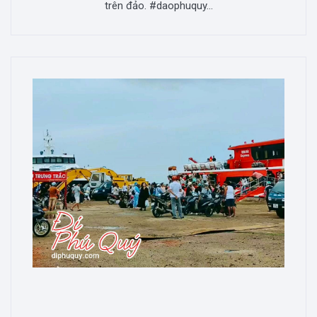
trên đảo. #daophuquy...