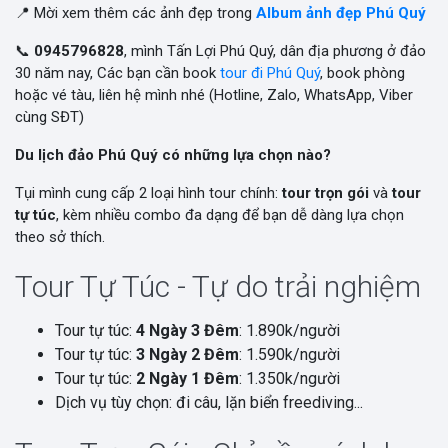
📍 Mời xem thêm các ảnh đẹp trong
Album ảnh đẹp Phú Quý
📞
0945796828
, mình Tấn Lợi Phú Quý, dân địa phương ở đảo
30 năm nay, Các bạn cần book
tour đi Phú Quý
, book phòng
hoặc vé tàu, liên hệ mình nhé (Hotline, Zalo, WhatsApp, Viber
cùng SĐT)
Du lịch đảo Phú Quý có những lựa chọn nào?
Tụi mình cung cấp 2 loại hình tour chính:
tour trọn gói
và
tour
tự túc
, kèm nhiều combo đa dạng để bạn dễ dàng lựa chọn
theo sở thích.
Tour Tự Túc - Tự do trải nghiệm
Tour tự túc:
4 Ngày 3 Đêm
: 1.890k/người
Tour tự túc:
3 Ngày 2 Đêm
: 1.590k/người
Tour tự túc:
2 Ngày 1 Đêm
: 1.350k/người
Dịch vụ tùy chọn: đi câu, lặn biển freediving...