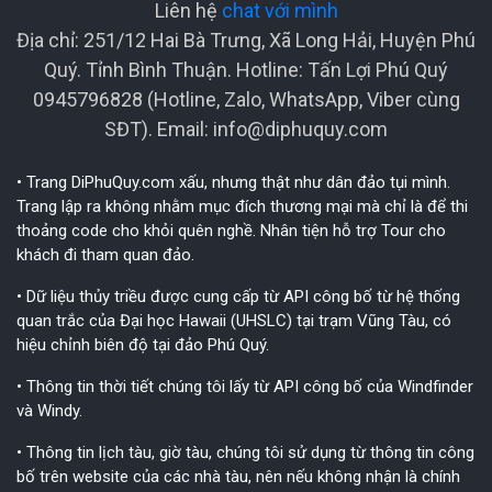
Liên hệ
chat với mình
Địa chỉ: 251/12 Hai Bà Trưng, Xã Long Hải, Huyện Phú
Quý. Tỉnh Bình Thuận. Hotline: Tấn Lợi Phú Quý
0945796828 (Hotline, Zalo, WhatsApp, Viber cùng
SĐT). Email:
info@diphuquy.com
• Trang DiPhuQuy.com xấu, nhưng thật như dân đảo tụi mình.
Trang lập ra không nhằm mục đích thương mại mà chỉ là để thi
thoảng code cho khỏi quên nghề. Nhân tiện hỗ trợ Tour cho
khách đi tham quan đảo.
• Dữ liệu thủy triều được cung cấp từ API công bố từ hệ thống
quan trắc của Đại học Hawaii (UHSLC) tại trạm Vũng Tàu, có
hiệu chỉnh biên độ tại đảo Phú Quý.
• Thông tin thời tiết chúng tôi lấy từ API công bố của Windfinder
và Windy.
• Thông tin lịch tàu, giờ tàu, chúng tôi sử dụng từ thông tin công
bố trên website của các nhà tàu, nên nếu không nhận là chính