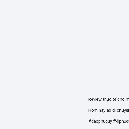
Review thực tế cho m
Hôm nay ad đi chuyến
#daophuquy #diphuq