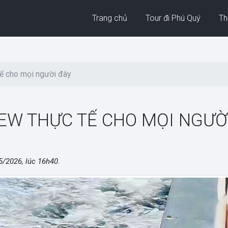
Trang chủ
Tour đi Phú Quý
Thờ
ế cho mọi người đây
EW THỰC TẾ CHO MỌI NGƯỜ
5/2026, lúc 16h40
.