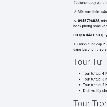
#dulichphuquy #thoit
📍 Mời xem thêm các
📞
0945796828
, mì
book phòng hoặc vé t
Du lịch đảo Phú Qu
Tụi mình cung cấp 2 l
dàng lựa chọn theo sở
Tour Tự 
Tour tự túc:
4 
Tour tự túc:
3 
Tour tự túc:
2 
Dịch vụ tùy chọ
Tour Trọn