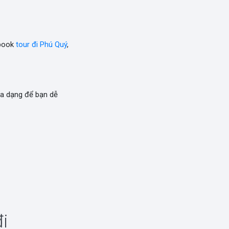
 book
tour đi Phú Quý
,
a dạng để bạn dễ
i