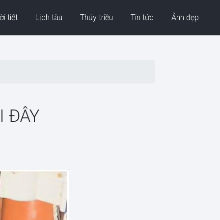
i tiết
Lịch tàu
Thủy triều
Tin tức
Ảnh đẹp
I ĐÂY