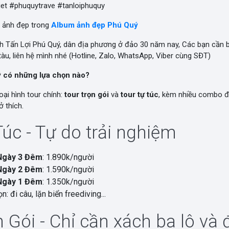
iet #phuquytrave #tanloiphuquy
 ảnh đẹp trong
Album ảnh đẹp Phú Quý
nh Tấn Lợi Phú Quý, dân địa phương ở đảo 30 năm nay, Các bạn cần
àu, liên hệ mình nhé (Hotline, Zalo, WhatsApp, Viber cùng SĐT)
ý có những lựa chọn nào?
oại hình tour chính:
tour trọn gói
và
tour tự túc
, kèm nhiều combo đ
 thích.
Túc - Tự do trải nghiệm
Ngày 3 Đêm
: 1.890k/người
Ngày 2 Đêm
: 1.590k/người
Ngày 1 Đêm
: 1.350k/người
n: đi câu, lặn biển freediving...
 Gói - Chỉ cần xách ba lô và đ