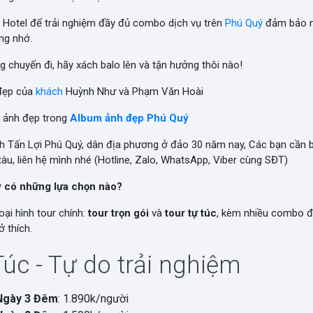
Hotel để trải nghiệm đầy đủ combo dịch vụ trên
Phú Quý
đảm bảo m
ng nhớ.
 chuyến đi, hãy xách balo lên và tận hưởng thôi nào!
đẹp của
khách
Huỳnh Như và Phạm Văn Hoài
 ảnh đẹp trong
Album ảnh đẹp Phú Quý
nh Tấn Lợi Phú Quý, dân địa phương ở đảo 30 năm nay, Các bạn cần
àu, liên hệ mình nhé (Hotline, Zalo, WhatsApp, Viber cùng SĐT)
ý có những lựa chọn nào?
oại hình tour chính:
tour trọn gói
và
tour tự túc
, kèm nhiều combo đ
 thích.
Túc - Tự do trải nghiệm
Ngày 3 Đêm
: 1.890k/người