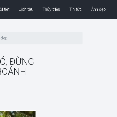
i tiết
Lịch tàu
Thủy triều
Tin tức
Ảnh đẹp
 đẹp.
IÓ, ĐỪNG
HOẢNH