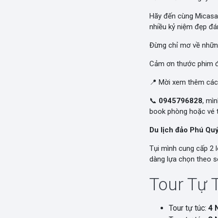
Hãy đến cùng Micasa 
nhiều kỷ niệm đẹp đá
Đừng chỉ mơ về những
Cảm ơn thước phim 
📍 Mời xem thêm các
📞
0945796828
, mì
book phòng hoặc vé t
Du lịch đảo Phú Qu
Tụi mình cung cấp 2 l
dàng lựa chọn theo sở
Tour Tự 
Tour tự túc:
4 