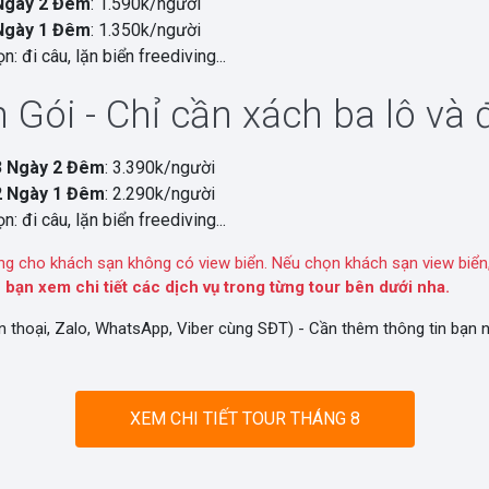
Ngày 2 Đêm
: 1.590k/người
Ngày 1 Đêm
: 1.350k/người
n: đi câu, lặn biển freediving...
 Gói - Chỉ cần xách ba lô và đ
3 Ngày 2 Đêm
: 3.390k/người
2 Ngày 1 Đêm
: 2.290k/người
n: đi câu, lặn biển freediving...
ng cho khách sạn không có view biển. Nếu chọn khách sạn view biển,
 bạn xem chi tiết các dịch vụ trong từng tour bên dưới nha.
n thoại, Zalo, WhatsApp, Viber cùng SĐT) - Cần thêm thông tin bạn
XEM CHI TIẾT TOUR THÁNG 8