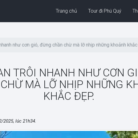
Trang chủ
Tour đi Phú Quý
Thờ
i nhanh như cơn gió, đừng chần chừ mà lỡ nhịp những khoảnh khắc
AN TRÔI NHANH NHƯ CƠN G
 CHỪ MÀ LỠ NHỊP NHỮNG K
KHẮC ĐẸP.
2/2025, lúc 21h34
.