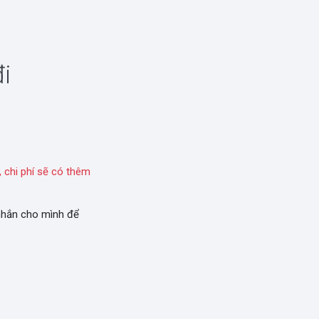
i
 chi phí sẽ có thêm
 nhắn cho mình để