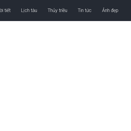
i tiết
Lịch tàu
Thủy triều
Tin tức
Ảnh đẹp