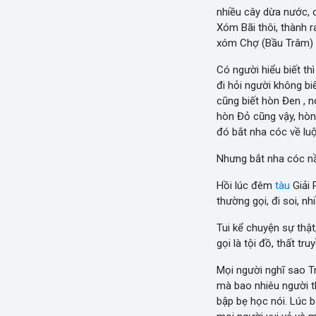
nhiều cây dừa nước, 
Xóm Bãi thôi, thành 
xóm Chợ (Bầu Trâm) h
Có người hiểu biết th
đi hỏi người không bi
cũng biết hòn Đen , 
hòn Đỏ cũng vậy, hòn
đó bắt nha cóc về lu
Nhưng bắt nha cóc n
Hồi lúc đêm
tàu
Giải 
thường gọi, đi soi, nh
Tui kể chuyện sự thật,
gọi là tội đồ, thất tru
Mọi người nghĩ sao Tr
mà bao nhiêu người thâ
bập bẹ học nói. Lúc b