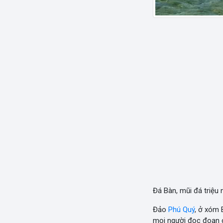
Đá Bàn, mũi đá triệu
Đảo
Phú Quý
, ở xóm 
mọi người đọc đoạn c