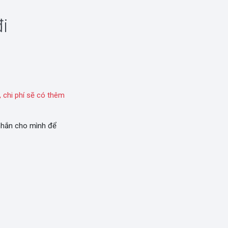
i
 chi phí sẽ có thêm
 nhắn cho mình để