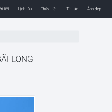
i tiết
Lịch tàu
Thủy triều
Tin tức
Ảnh đẹp
BÃI LONG