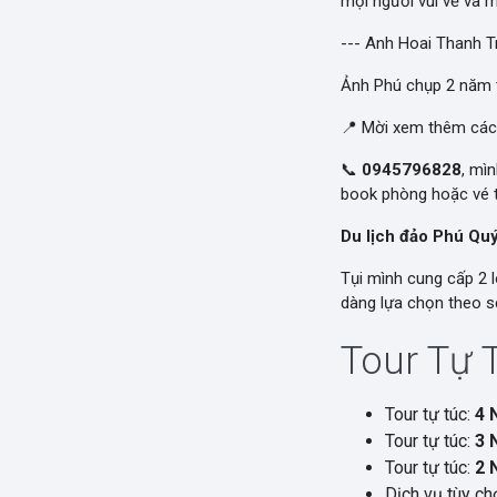
mọi người vui vẻ và 
--- Anh Hoai Thanh T
Ảnh Phú chụp 2 năm 
📍 Mời xem thêm các
📞
0945796828
, mì
book phòng hoặc vé t
Du lịch đảo Phú Qu
Tụi mình cung cấp 2 l
dàng lựa chọn theo sở
Tour Tự 
Tour tự túc:
4 
Tour tự túc:
3 
Tour tự túc:
2 
Dịch vụ tùy chọ