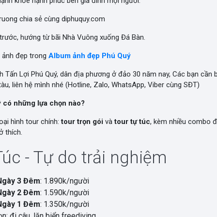
mạnh khỏe hạnh phúc bên gia đình mọi người.
ruong chia sẻ cùng diphuquy.com
trước, hướng từ bãi Nhà Vuông xuống Đá Bàn.
 ảnh đẹp trong
Album ảnh đẹp Phú Quý
nh Tấn Lợi Phú Quý, dân địa phương ở đảo 30 năm nay, Các bạn cần
àu, liên hệ mình nhé (Hotline, Zalo, WhatsApp, Viber cùng SĐT)
ý có những lựa chọn nào?
oại hình tour chính:
tour trọn gói
và
tour tự túc
, kèm nhiều combo đ
 thích.
Túc - Tự do trải nghiệm
Ngày 3 Đêm
: 1.890k/người
Ngày 2 Đêm
: 1.590k/người
Ngày 1 Đêm
: 1.350k/người
n: đi câu, lặn biển freediving...