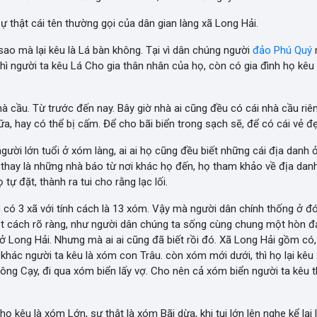
ự thật cái tên thường gọi của dân gian làng xã Long Hải.
 sao mà lại kêu là Lá bàn không. Tại vì dân chúng người
đảo Phú Quý
thì người ta kêu Lá Cho gia thân nhân của họ, còn có gia đình họ kêu
hà cầu. Từ trước đến nay. Bây giờ nhà ai cũng đều có cái nhà cầu riên
, hay có thể bị cấm. Để cho bãi biển trong sạch sẽ, để có cái vẻ đ
ười lớn tuổi ở xóm làng, ai ai họ cũng đều biết những cái địa danh 
c thay là những nhà báo từ nơi khác họ đến, họ tham khảo về địa danh
tự đặt, thành ra tui cho rằng lạc lối.
 có 3 xã với tính cách là 13 xóm. Vậy mà người dân chính thống ở đó
 một cách rõ ràng, như người dân chúng ta sống cùng chung một hòn 
 ở Long Hải. Nhưng mà ai ai cũng đã biết rồi đó. Xã Long Hải gồm có
hác người ta kêu là xóm con Trâu. còn xóm mới dưới, thì họ lại kêu 
ng Cạy, đi qua xóm biển lấy vợ. Cho nên cả xóm biển người ta kêu th
họ kêu là xóm Lớn, sự thật là xóm Bãi dừa, khi tui lớn lên nghe kể lại