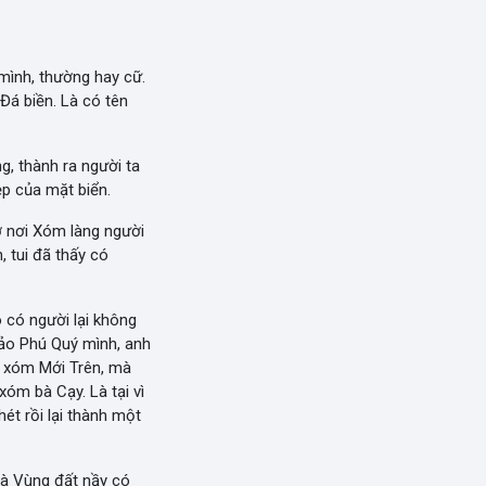
mình, thường hay cữ.
 Đá biền. Là có tên
g, thành ra người ta
ẹp của mặt biển.
ở nơi Xóm làng người
, tui đã thấy có
 có người lại không
đảo Phú Quý mình, anh
, xóm Mới Trên, mà
xóm bà Cạy. Là tại vì
ét rồi lại thành một
 là Vùng đất nầy có