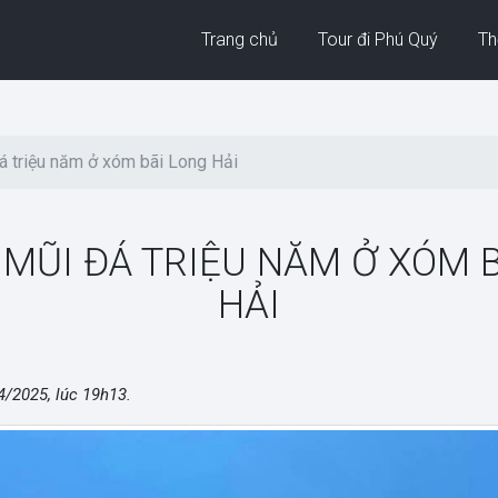
Trang chủ
Tour đi Phú Quý
Thờ
á triệu năm ở xóm bãi Long Hải
 MŨI ĐÁ TRIỆU NĂM Ở XÓM 
HẢI
4/2025, lúc 19h13
.