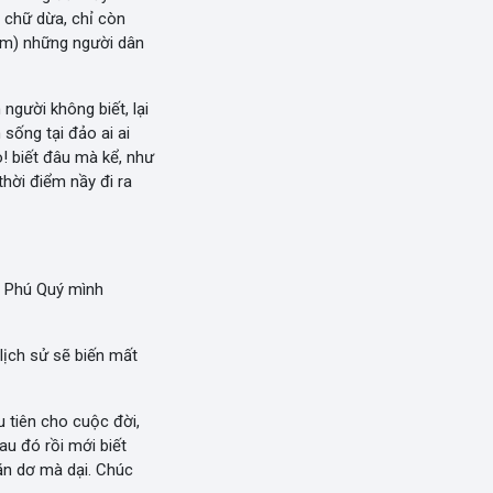
 chữ dừa, chỉ còn
âm) những người dân
người không biết, lại
 sống tại đảo ai ai
! biết đâu mà kể, như
hời điểm nầy đi ra
o Phú Quý mình
 lịch sử sẽ biến mất
u tiên cho cuộc đời,
au đó rồi mới biết
 ăn dơ mà dại. Chúc