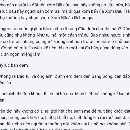
cho nên người ta đặt tên xóm Bãi dừa, sau nầy không có dừa nữa, bỏ
ra lúc sau nầy người dân xóm Bãi mà đi qua xóm bển (là Xóm Bầu Tr
ọ thường hay chọc ghẹo: Xóm Bãi ăn lãi bọn qua.
ì người ta muốn gì phải hỏi ra cho rõ ràng đầu đuôi như thế nào? Còn 
ết, cũng như không. Như tui nói một cách thí dụ. Bao nhiêu người sinh
nó có trố ốc, nhưng có người không biết hòn trố ốc nó nằm ở chỗ nào
 đỏ nó có mũi Thuyền, kế bên thì có một cái đá bàn, cũng đúng vào t
ộc ăn ngon miệng lắm
ầy lúc ban đêm.
Phóng ra Đảo tui và ông anh. 2 anh em đem đèn Bang Sông, dân đả
iều lắm.
 ai thích thì đọc không thích thì bỏ qua. Mình biết mà không kể lại thì
yền
ên đời nầy không có ai tài giỏi hết cha sanh mẹ đẻ ra, tiếng khóc đầ
n, mừng cuối hơn họ, biết lật biết bò, biết đứng lên rồi mới biết đi s
an đầu, cho nên người ta thường nói, khôn dại tại hồ sơ, không phải