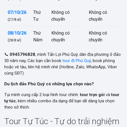
07/10/26
Thứ
Không có
Không có
Tư
chuyến
chuyến
(27/8 al)
08/10/26
Thứ
Không có
Không có
Năm
chuyến
chuyến
(28/8 al)
📞
0945796828
, mình Tấn Lợi Phú Quý, dân địa phương ở đảo
30 năm nay, Các bạn cần book
tour đi Phú Quý
, book phòng
hoặc vé tàu, liên hệ mình nhé (Hotline, Zalo, WhatsApp, Viber
cùng SĐT)
Du lịch đảo Phú Quý có những lựa chọn nào?
Tụi mình cung cấp 2 loại hình tour chính:
tour trọn gói
và
tour
tự túc
, kèm nhiều combo đa dạng để bạn dễ dàng lựa chọn
theo sở thích.
Tour Tự Túc - Tự do trải nghiệm