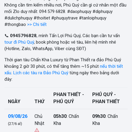
Không cần tìm kiếm nhiều nơi, Phú Quý cần gì cứ nhắn một đầu
mối Zlo duy nhất: 094 579 6828. #daophuquy #diphuquy
#dulichphuquy #thoitiet #phuquytrave #tanloiphuquy
#thongbao
>> Chi tiết
📞
0945796828
, mình Tấn Lợi Phú Quý, Các bạn cần tư vấn
tour đi Phú Quý
, book phòng hoặc vé tàu, liên hệ mình nhé
(Hotline, Zalo, WhatsApp, Viber cùng SĐT)
Thời gian tàu Chấn Kha Luxury từ Phan Thiết ra đảo Phú Quý
khoảng 2 giờ 30 phút, có thể tăng thêm ~15 phút
nếu thời tiết
xấu
.
Lịch các tàu ra Đảo Phú Quý
từng ngày theo bảng dưới
đây:
PHAN THIẾT -
PHÚ QUÝ -
NGÀY
THỨ
PHÚ QUÝ
PHAN THIẾT
09/08/26
Chủ
05h30
: Chấn
09h30
: Chấn
Nhật
Kha
Kha
(27/6 al)