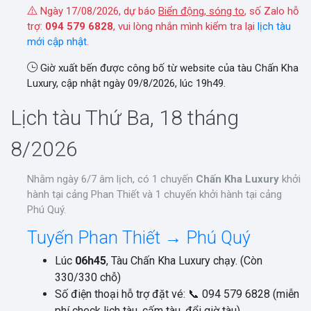
Ngày 17/08/2026, dự báo
Biển động, sóng to
, số Zalo hỗ
trợ:
094 579 6828
, vui lòng nhắn mình kiểm tra lại
lịch tàu
mới cập nhật
.
Giờ xuất bến được công bố từ website của tàu Chấn Kha
Luxury, cập nhật ngày 09/8/2026, lúc 19h49.
Lịch tàu Thứ Ba, 18 tháng
8/2026
Nhằm ngày 6/7 âm lịch, có 1 chuyến
Chấn Kha Luxury
khởi
hành tại cảng Phan Thiết và 1 chuyến khởi hành tại cảng
Phú Quý.
Tuyến Phan Thiết → Phú Quý
Lúc
06h45
, Tàu Chấn Kha Luxury chạy. (Còn
330/330 chỗ)
Số điện thoại hỗ trợ đặt vé: 📞 094 579 6828 (miễn
phí check lịch tàu, cấm tàu, đổi giờ tàu)