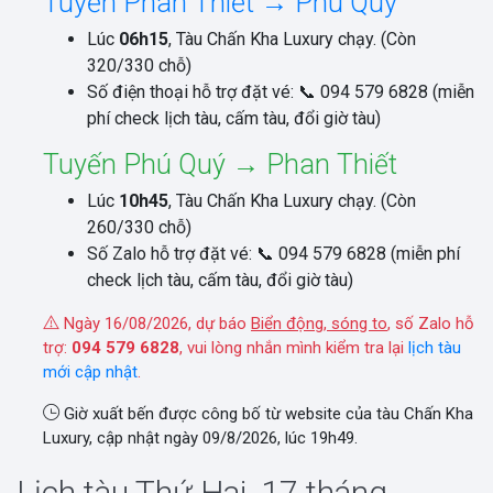
Tuyến Phan Thiết → Phú Quý
Lúc
06h15
, Tàu Chấn Kha Luxury chạy. (Còn
320/330 chỗ)
Số điện thoại hỗ trợ đặt vé: 📞 094 579 6828 (miễn
phí check lịch tàu, cấm tàu, đổi giờ tàu)
Tuyến Phú Quý → Phan Thiết
Lúc
10h45
, Tàu Chấn Kha Luxury chạy. (Còn
260/330 chỗ)
Số Zalo hỗ trợ đặt vé: 📞 094 579 6828 (miễn phí
check lịch tàu, cấm tàu, đổi giờ tàu)
Ngày 16/08/2026, dự báo
Biển động, sóng to
, số Zalo hỗ
trợ:
094 579 6828
, vui lòng nhắn mình kiểm tra lại
lịch tàu
mới cập nhật
.
Giờ xuất bến được công bố từ website của tàu Chấn Kha
Luxury, cập nhật ngày 09/8/2026, lúc 19h49.
Lịch tàu Thứ Hai, 17 tháng