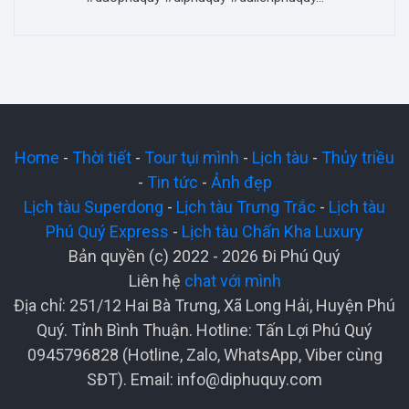
Home
-
Thời tiết
-
Tour tụi mình
-
Lịch tàu
-
Thủy triều
-
Tin tức
-
Ảnh đẹp
Lịch tàu Superdong
-
Lịch tàu Trưng Trắc
-
Lịch tàu
Phú Quý Express
-
Lịch tàu Chấn Kha Luxury
Bản quyền (c) 2022 - 2026 Đi Phú Quý
Liên hệ
chat với mình
Địa chỉ: 251/12 Hai Bà Trưng, Xã Long Hải, Huyện Phú
Quý. Tỉnh Bình Thuận. Hotline: Tấn Lợi Phú Quý
0945796828 (Hotline, Zalo, WhatsApp, Viber cùng
SĐT). Email:
info@diphuquy.com