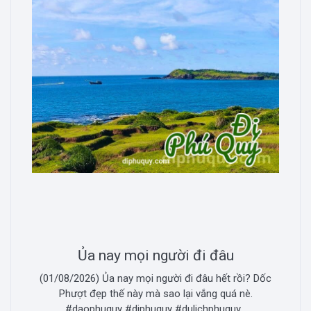
Ủa nay mọi người đi đâu
(01/08/2026) Ủa nay mọi người đi đâu hết rồi? Dốc
Phượt đẹp thế này mà sao lại vắng quá nè.
#daophuquy #diphuquy #dulichphuquy...