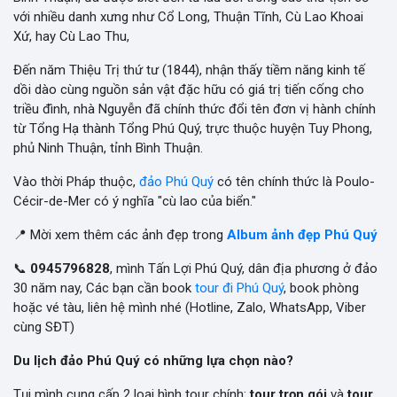
với nhiều danh xưng như Cổ Long, Thuận Tĩnh, Cù Lao Khoai
Xứ, hay Cù Lao Thu,
Đến năm Thiệu Trị thứ tư (1844), nhận thấy tiềm năng kinh tế
dồi dào cùng nguồn sản vật đặc hữu có giá trị tiến cống cho
triều đình, nhà Nguyễn đã chính thức đổi tên đơn vị hành chính
từ Tổng Hạ thành Tổng Phú Quý, trực thuộc huyện Tuy Phong,
phủ Ninh Thuận, tỉnh Bình Thuận.
Vào thời Pháp thuộc,
đảo Phú Quý
có tên chính thức là Poulo-
Cécir-de-Mer có ý nghĩa "cù lao của biển."
📍 Mời xem thêm các ảnh đẹp trong
Album ảnh đẹp Phú Quý
📞
0945796828
, mình Tấn Lợi Phú Quý, dân địa phương ở đảo
30 năm nay, Các bạn cần book
tour đi Phú Quý
, book phòng
hoặc vé tàu, liên hệ mình nhé (Hotline, Zalo, WhatsApp, Viber
cùng SĐT)
Du lịch đảo Phú Quý có những lựa chọn nào?
Tụi mình cung cấp 2 loại hình tour chính:
tour trọn gói
và
tour