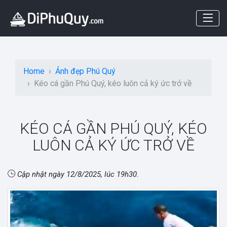
Home
Ảnh đẹp Phú Quý
Kéo cá gần Phú Quý, kéo luôn cả ký ức trở về
KÉO CÁ GẦN PHÚ QUÝ, KÉO
LUÔN CẢ KÝ ỨC TRỞ VỀ
Cập nhật ngày
12/8/2025, lúc 19h30
.