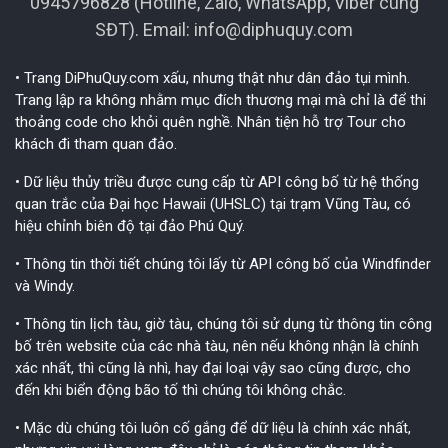
0945796828 (Hotline, Zalo, WhatsApp, Viber cùng
SĐT). Email:
info@diphuquy.com
• Trang DiPhuQuy.com xấu, nhưng thật như dân đảo tụi mình.
Trang lập ra không nhằm mục đích thương mại mà chỉ là để thi
thoảng code cho khỏi quên nghề. Nhân tiện hỗ trợ Tour cho
khách đi tham quan đảo.
• Dữ liệu thủy triều được cung cấp từ API công bố từ hệ thống
quan trắc của Đại học Hawaii (UHSLC) tại trạm Vũng Tàu, có
hiệu chỉnh biên độ tại đảo Phú Quý.
• Thông tin thời tiết chúng tôi lấy từ API công bố của Windfinder
và Windy.
• Thông tin lịch tàu, giờ tàu, chúng tôi sử dụng từ thông tin công
bố trên website của các nhà tàu, nên nếu không nhận là chính
xác nhất, thì cũng là nhì, hay đại loại vậy sao cũng được, cho
đến khi biển động bão tố thì chúng tôi không chắc.
• Mặc dù chúng tôi luôn cố gắng để dữ liệu là chính xác nhất,