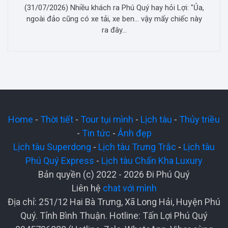
(31/07/2026) Nhiều khách ra Phú Quý hay hỏi Lợi: "Ủa,
ngoài đảo cũng có xe tải, xe ben... vậy mấy chiếc này
ra đây...
Home
-
Thời tiết
-
Tour tụi mình
-
Lịch tàu
-
Thủy triều
-
Tin tức
-
Ảnh đẹp
Lịch tàu Superdong
-
Lịch tàu Trưng Trắc
-
Lịch tàu
Phú Quý Express
-
Lịch tàu Chấn Kha Luxury
Bản quyền (c) 2022 - 2026 Đi Phú Quý
Liên hệ
chat với mình
Địa chỉ: 251/12 Hai Bà Trưng, Xã Long Hải, Huyện Phú
Quý. Tỉnh Bình Thuận. Hotline: Tấn Lợi Phú Quý