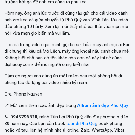
trưởng bớt ga để anh em cùng ra phụ kéo.
Hôm nay, ông anh lúc trước đi cùng tàu gửi cho cái video cảnh
anh em kéo cá giữa chuyến từ Phú Quý vào Vĩnh Tân, tàu cách
đảo chừng 10 hải lý. Xem lại mới thấy nhớ cái thời vừa mặn mồ
hôi, vừa mặn gió biển mà vui lắm.
Con cá trong video quê mình gọi là cá Chủa, mấy anh ngoài Bắc
đi chung thì kêu cá Mỏ Lếch, mấy ổng khoái nấu canh chua mẻ.
Không biết chỗ bạn có tên khác cho con cá này thì sẻ cùng
diphuquy.com/ để mọi người cùng biết nha.
Cảm ơn người anh cùng ăn một mâm ngủ một phòng hồi đi
chung tàu đã tặng cái video nhiều kỷ niệm.
Cre: Phong Nguyen
📍 Mời xem thêm các ảnh đẹp trong
Album ảnh đẹp Phú Quý
📞
0945796828
, mình Tấn Lợi Phú Quý, dân địa phương ở đảo
30 năm nay, Các bạn cần book
tour đi Phú Quý
, book phòng
hoặc vé tàu, liên hệ mình nhé (Hotline, Zalo, WhatsApp, Viber