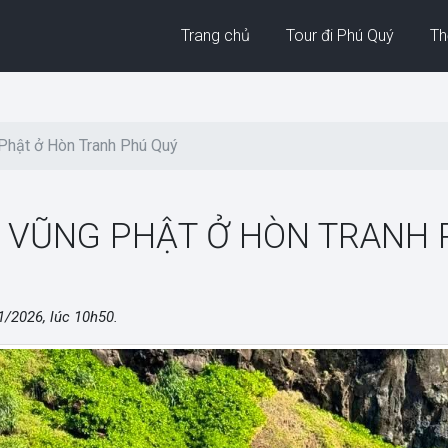
Trang chủ
Tour đi Phú Quý
Thờ
Phật ở Hòn Tranh Phú Quý
 VŨNG PHẬT Ở HÒN TRANH 
1/2026, lúc 10h50
.