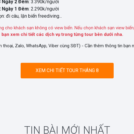
3 Ngày 2 Đêm
: 3.390k/người
2 Ngày 1 Đêm
: 2.290k/người
n: đi câu, lặn biển freediving...
ng cho khách sạn không có view biển. Nếu chọn khách sạn view biển,
 bạn xem chi tiết các dịch vụ trong từng tour bên dưới nha.
n thoại, Zalo, WhatsApp, Viber cùng SĐT) - Cần thêm thông tin bạn
XEM CHI TIẾT TOUR THÁNG 8
TIN BÀI MỚI NHẤT