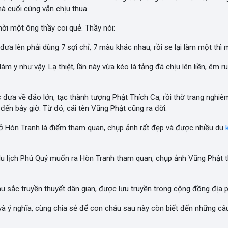
à cuối cùng vẫn chịu thua.
ời một ông thầy coi quẻ. Thầy nói:
đưa lên phải dùng 7 sợi chỉ, 7 màu khác nhau, rồi se lại làm một thì 
làm y như vậy. Lạ thiệt, lần này vừa kéo là tảng đá chịu lên liền, êm 
 đưa về đảo lớn, tạc thành tượng Phật Thích Ca, rồi thờ trang nghiê
ến bây giờ. Từ đó, cái tên Vũng Phật cũng ra đời.
ở Hòn Tranh là điểm tham quan, chụp ảnh rất đẹp và được nhiều du
du lịch Phú Quý muốn ra Hòn Tranh tham quan, chụp ảnh Vũng Phật th
sắc truyền thuyết dân gian, được lưu truyền trong cộng đồng địa 
và ý nghĩa, cùng chia sẻ để con cháu sau này còn biết đến những c