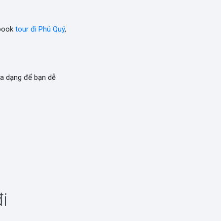
 book
tour đi Phú Quý
,
a dạng để bạn dễ
i