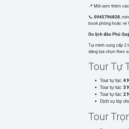
📍 Mời xem thêm các
📞
0945796828
, mì
book phòng hoặc vé t
Du lịch đảo Phú Qu
Tụi mình cung cấp 2 l
dàng lựa chọn theo sở
Tour Tự 
Tour tự túc:
4 
Tour tự túc:
3 
Tour tự túc:
2 
Dịch vụ tùy chọ
Tour Trọn