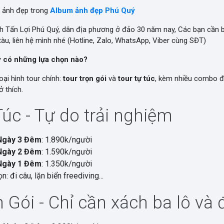
 ảnh đẹp trong
Album ảnh đẹp Phú Quý
nh Tấn Lợi Phú Quý, dân địa phương ở đảo 30 năm nay, Các bạn cần
àu, liên hệ mình nhé (Hotline, Zalo, WhatsApp, Viber cùng SĐT)
ý có những lựa chọn nào?
oại hình tour chính:
tour trọn gói
và
tour tự túc
, kèm nhiều combo đ
 thích.
Túc - Tự do trải nghiệm
Ngày 3 Đêm
: 1.890k/người
Ngày 2 Đêm
: 1.590k/người
Ngày 1 Đêm
: 1.350k/người
n: đi câu, lặn biển freediving...
 Gói - Chỉ cần xách ba lô và đ