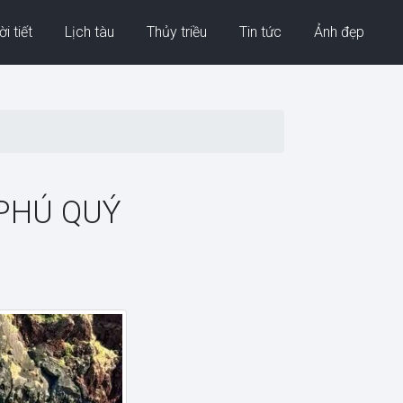
i tiết
Lịch tàu
Thủy triều
Tin tức
Ảnh đẹp
PHÚ QUÝ