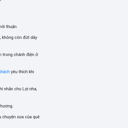
mới thuận.
ru, không còn đứt dây
m trong chánh điện ở
khách
yêu thích khi
ì nhắn cho Lợi nha,
phương.
âu chuyện xưa của quê