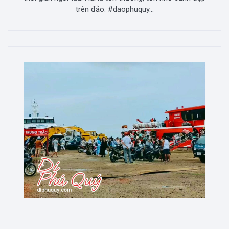
trên đảo. #daophuquy...