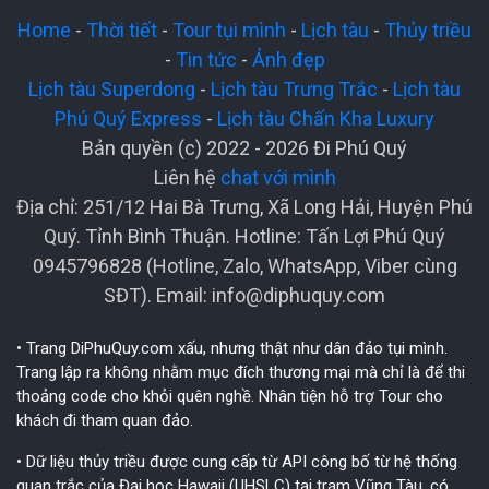
Home
-
Thời tiết
-
Tour tụi mình
-
Lịch tàu
-
Thủy triều
-
Tin tức
-
Ảnh đẹp
Lịch tàu Superdong
-
Lịch tàu Trưng Trắc
-
Lịch tàu
Phú Quý Express
-
Lịch tàu Chấn Kha Luxury
Bản quyền (c) 2022 - 2026 Đi Phú Quý
Liên hệ
chat với mình
Địa chỉ: 251/12 Hai Bà Trưng, Xã Long Hải, Huyện Phú
Quý. Tỉnh Bình Thuận. Hotline: Tấn Lợi Phú Quý
0945796828 (Hotline, Zalo, WhatsApp, Viber cùng
SĐT). Email:
info@diphuquy.com
• Trang DiPhuQuy.com xấu, nhưng thật như dân đảo tụi mình.
Trang lập ra không nhằm mục đích thương mại mà chỉ là để thi
thoảng code cho khỏi quên nghề. Nhân tiện hỗ trợ Tour cho
khách đi tham quan đảo.
• Dữ liệu thủy triều được cung cấp từ API công bố từ hệ thống
quan trắc của Đại học Hawaii (UHSLC) tại trạm Vũng Tàu, có