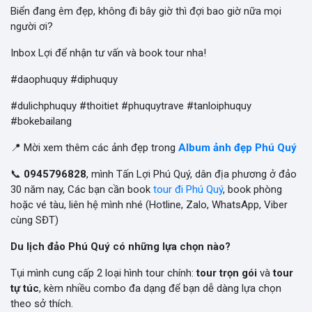
Biển đang êm đẹp, không đi bây giờ thì đợi bao giờ nữa mọi
người ơi?
Inbox Lợi để nhận tư vấn và book tour nha!
#daophuquy #diphuquy
#dulichphuquy #thoitiet #phuquytrave #tanloiphuquy
#bokebailang
📍 Mời xem thêm các ảnh đẹp trong
Album ảnh đẹp Phú Quý
📞
0945796828
, mình Tấn Lợi Phú Quý, dân địa phương ở đảo
30 năm nay, Các bạn cần book
tour đi Phú Quý
, book phòng
hoặc vé tàu, liên hệ mình nhé (Hotline, Zalo, WhatsApp, Viber
cùng SĐT)
Du lịch đảo Phú Quý có những lựa chọn nào?
Tụi mình cung cấp 2 loại hình tour chính:
tour trọn gói
và
tour
tự túc
, kèm nhiều combo đa dạng để bạn dễ dàng lựa chọn
theo sở thích.