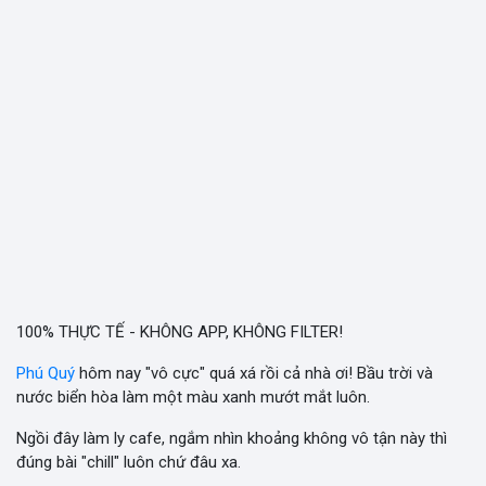
100% THỰC TẾ - KHÔNG APP, KHÔNG FILTER!
Phú Quý
hôm nay "vô cực" quá xá rồi cả nhà ơi! Bầu trời và
nước biển hòa làm một màu xanh mướt mắt luôn.
Ngồi đây làm ly cafe, ngắm nhìn khoảng không vô tận này thì
đúng bài "chill" luôn chứ đâu xa.