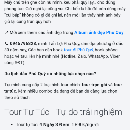
Mấy chú trên ghe còn hù mình, kêu phải quỳ lạy... cho đúng
phong tục. Giờ nghĩ lại cũng vui. Chỉ tiếc là hồi đó còn dùng máy
"cùi bấp" không có gì để ghi lại, nên mỗi lần thấy hình ảnh bây
giờ lại càng trân quý hơn.
📍 Mời xem thêm các ảnh đẹp trong
Album ảnh đẹp Phú Quý
📞
0945796828
, mình Tấn Lợi Phú Quý, dân địa phương ở đảo
30 năm nay, Các bạn cần book
tour đi Phú Quý
, book phòng
hoặc vé tàu, liên hệ mình nhé (Hotline, Zalo, WhatsApp, Viber
cùng SĐT)
Du lịch đảo Phú Quý có những lựa chọn nào?
Tụi mình cung cấp 2 loại hình tour chính:
tour trọn gói
và
tour
tự túc
, kèm nhiều combo đa dạng để bạn dễ dàng lựa chọn
theo sở thích.
Tour Tự Túc - Tự do trải nghiệm
Tour tự túc:
4 Ngày 3 Đêm
: 1.890k/người