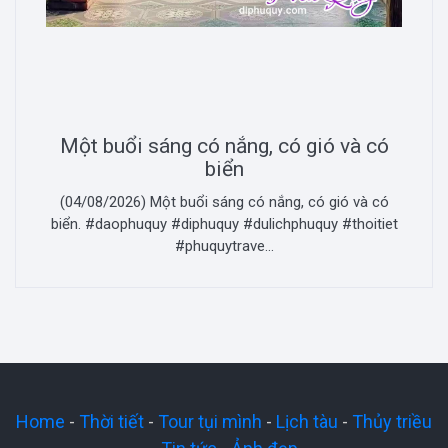
Một buổi sáng có nắng, có gió và có
biển
(04/08/2026) Một buổi sáng có nắng, có gió và có
biển. #daophuquy #diphuquy #dulichphuquy #thoitiet
#phuquytrave...
Home
-
Thời tiết
-
Tour tụi mình
-
Lịch tàu
-
Thủy triều