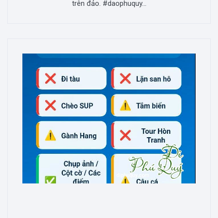
trên đảo. #daophuquy...