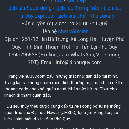
-
Tin tức
-
Ảnh đẹp
Lịch tàu Superdong
-
Lịch tàu Trưng Trắc
-
Lịch tàu
Phú Quý Express
-
Lịch tàu Chấn Kha Luxury
Bản quyền (c) 2022 - 2026 Đi Phú Quý
Liên hệ
chat với mình
Địa chỉ: 251/12 Hai Bà Trưng, Xã Long Hải, Huyện Phú
Quý. Tỉnh Bình Thuận. Hotline: Tấn Lợi Phú Quý
0945796828 (Hotline, Zalo, WhatsApp, Viber cùng
SĐT). Email:
info@diphuquy.com
• Trang DiPhuQuy.com xấu, nhưng thật như dân đảo tụi mình.
Trang lập ra không nhằm mục đích thương mại mà chỉ là để thi
thoảng code cho khỏi quên nghề. Nhân tiện hỗ trợ Tour cho
khách đi tham quan đảo.
• Dữ liệu thủy triều được cung cấp từ API công bố từ hệ thống
quan trắc của Đại học Hawaii (UHSLC) tại trạm Vũng Tàu, có
hiệu chỉnh biên độ tại đảo Phú Quý.