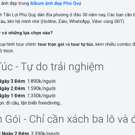
 ảnh đẹp trong
Album ảnh đẹp Phú Quý
nh Tấn Lợi Phú Quý, dân địa phương ở đảo 30 năm nay, Các bạn cần
àu, liên hệ mình nhé (Hotline, Zalo, WhatsApp, Viber cùng SĐT)
ý có những lựa chọn nào?
oại hình tour chính:
tour trọn gói
và
tour tự túc
, kèm nhiều combo đ
 thích.
Túc - Tự do trải nghiệm
Ngày 3 Đêm
: 1.890k/người
Ngày 2 Đêm
: 1.590k/người
Ngày 1 Đêm
: 1.350k/người
n: đi câu, lặn biển freediving...
 Gói - Chỉ cần xách ba lô và đ
3 Ngày 2 Đêm
: 3.390k/người