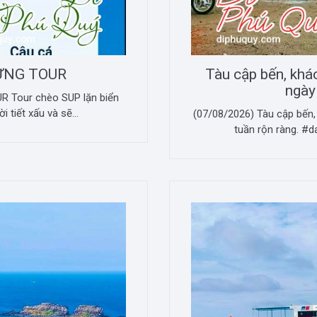
ỪNG TOUR
Tàu cập bến, khá
ngày
 Tour chèo SUP lặn biển
 tiết xấu và sẽ...
(07/08/2026) Tàu cập bến,
tuần rộn ràng. #d