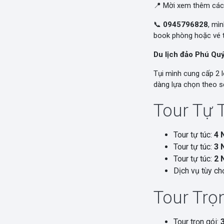
📍 Mời xem thêm các
📞
0945796828
, mì
book phòng hoặc vé t
Du lịch đảo Phú Qu
Tụi mình cung cấp 2 l
dàng lựa chọn theo sở
Tour Tự 
Tour tự túc:
4 
Tour tự túc:
3 
Tour tự túc:
2 
Dịch vụ tùy chọ
Tour Trọn
Tour trọn gói: