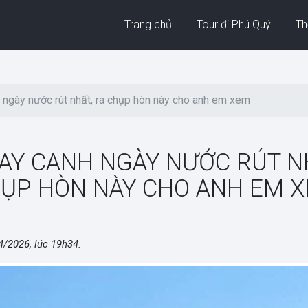
Trang chủ
Tour đi Phú Quý
Thờ
ngày nước rút nhất, ra chụp hòn này cho anh em xem
AY CANH NGÀY NƯỚC RÚT NH
ỤP HÒN NÀY CHO ANH EM 
4/2026, lúc 19h34
.