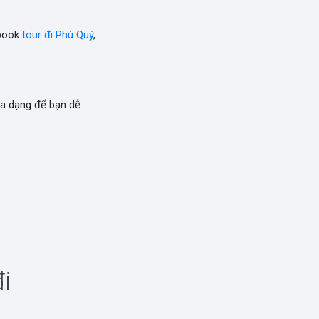
 book
tour đi Phú Quý
,
a dạng để bạn dễ
i