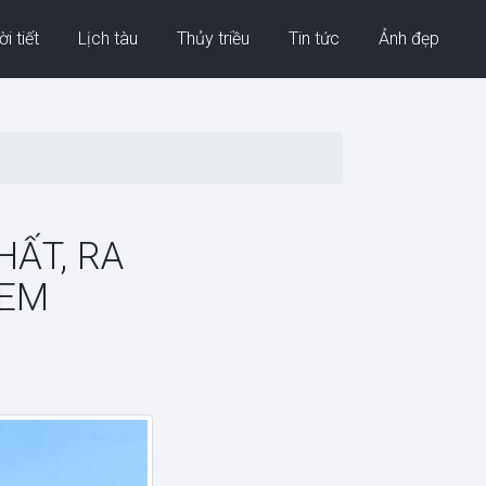
i tiết
Lịch tàu
Thủy triều
Tin tức
Ảnh đẹp
ẤT, RA
XEM