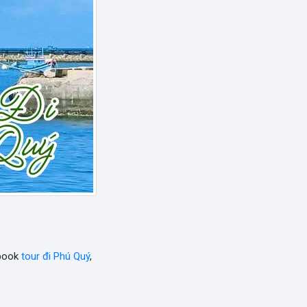
 book
tour đi Phú Quý
,