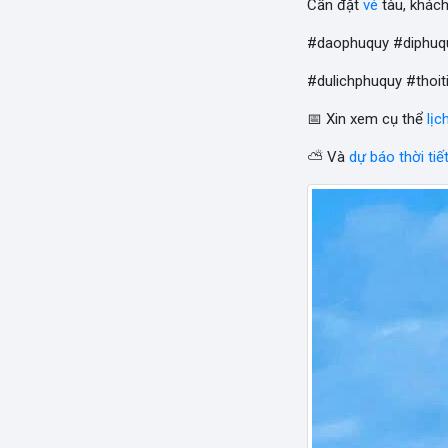
Cần đặt
vé
tàu, khác
#daophuquy #diphuq
#dulichphuquy #thoi
📅 Xin xem cụ thể
lịc
⛅ Và
dự báo thời tiế