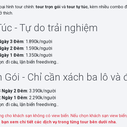
oại hình tour chính:
tour trọn gói
và
tour tự túc
, kèm nhiều combo đ
 thích.
Túc - Tự do trải nghiệm
Ngày 3 Đêm
: 1.890k/người
Ngày 2 Đêm
: 1.590k/người
Ngày 1 Đêm
: 1.350k/người
n: đi câu, lặn biển freediving...
 Gói - Chỉ cần xách ba lô và đ
3 Ngày 2 Đêm
: 3.390k/người
2 Ngày 1 Đêm
: 2.290k/người
n: đi câu, lặn biển freediving...
ng cho khách sạn không có view biển. Nếu chọn khách sạn view biển,
 bạn xem chi tiết các dịch vụ trong từng tour bên dưới nha.