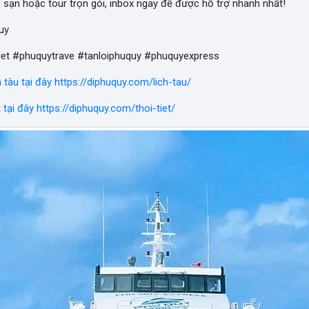
h sạn hoặc tour trọn gói, inbox ngay để được hỗ trợ nhanh nhất!
uy
tiet #phuquytrave #tanloiphuquy #phuquyexpress
h tàu tại đây https://diphuquy.com/lich-tau/
t tại đây https://diphuquy.com/thoi-tiet/