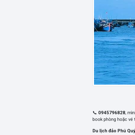
📞
0945796828
, mì
book phòng hoặc vé t
Du lịch đảo Phú Qu