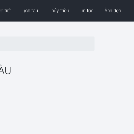
i tiết
Lịch tàu
Thủy triều
Tin tức
Ảnh đẹp
TÀU