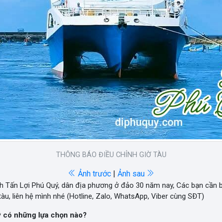
THÔNG BÁO ĐIỀU CHỈNH GIỜ TÀU
Ảnh trước
|
Ảnh sau
nh Tấn Lợi Phú Quý, dân địa phương ở đảo 30 năm nay, Các bạn cần
àu, liên hệ mình nhé (Hotline, Zalo, WhatsApp, Viber cùng SĐT)
ý có những lựa chọn nào?