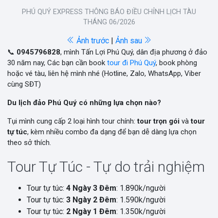
PHÚ QUÝ EXPRESS THÔNG BÁO ĐIỀU CHỈNH LỊCH TÀU
THÁNG 06/2026
Ảnh trước
|
Ảnh sau
📞
0945796828
, mình Tấn Lợi Phú Quý, dân địa phương ở đảo
30 năm nay, Các bạn cần book
tour đi Phú Quý
, book phòng
hoặc vé tàu, liên hệ mình nhé (Hotline, Zalo, WhatsApp, Viber
cùng SĐT)
Du lịch đảo Phú Quý có những lựa chọn nào?
Tụi mình cung cấp 2 loại hình tour chính:
tour trọn gói
và
tour
tự túc
, kèm nhiều combo đa dạng để bạn dễ dàng lựa chọn
theo sở thích.
Tour Tự Túc - Tự do trải nghiệm
Tour tự túc:
4 Ngày 3 Đêm
: 1.890k/người
Tour tự túc:
3 Ngày 2 Đêm
: 1.590k/người
Tour tự túc:
2 Ngày 1 Đêm
: 1.350k/người