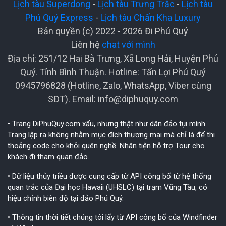
Lịch tàu Superdong
-
Lịch tàu Trưng Trắc
-
Lịch tàu
Phú Quý Express
-
Lịch tàu Chấn Kha Luxury
Bản quyền (c) 2022 - 2026 Đi Phú Quý
Liên hệ
chat với mình
Địa chỉ: 251/12 Hai Bà Trưng, Xã Long Hải, Huyện Phú
Quý. Tỉnh Bình Thuận. Hotline: Tấn Lợi Phú Quý
0945796828 (Hotline, Zalo, WhatsApp, Viber cùng
SĐT). Email:
info@diphuquy.com
• Trang DiPhuQuy.com xấu, nhưng thật như dân đảo tụi mình.
Trang lập ra không nhằm mục đích thương mại mà chỉ là để thi
thoảng code cho khỏi quên nghề. Nhân tiện hỗ trợ Tour cho
khách đi tham quan đảo.
• Dữ liệu thủy triều được cung cấp từ API công bố từ hệ thống
quan trắc của Đại học Hawaii (UHSLC) tại trạm Vũng Tàu, có
hiệu chỉnh biên độ tại đảo Phú Quý.
• Thông tin thời tiết chúng tôi lấy từ API công bố của Windfinder