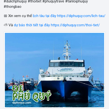
#dulichphuquy #thoitiet #phuquytrave #tanloiphuquy
#thongbao
📅 Xin xem cụ thể
lịch tàu tại đây https://diphuquy.com/lich-tau/
⛅ Và
dự báo thời tiết tại đây https://diphuquy.com/thoi-tiet/