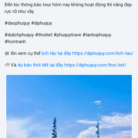
Đến lúc thông báo tour hôm nay không hoạt động thì nắng đẹp
rực rỡ như vầy.
#daophuquy #diphuquy
#dulichphuquy #thoitiet #phuquytrave #tanloiphuquy
#hontranh
📅 Xin xem cụ thể
lịch tàu tại đây https://diphuquy.com/lich-tau/
⛅ Và
dự báo thời tiết tại đây https://diphuquy.com/thoi-tiet/