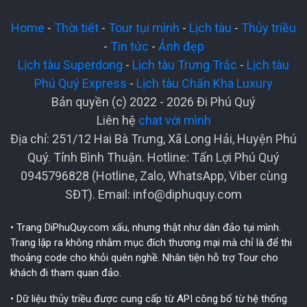
Home
-
Thời tiết
-
Tour tụi mình
-
Lịch tàu
-
Thủy triều
-
Tin tức
-
Ảnh đẹp
Lịch tàu Superdong
-
Lịch tàu Trưng Trắc
-
Lịch tàu
Phú Quý Express
-
Lịch tàu Chấn Kha Luxury
Bản quyền (c) 2022 - 2026 Đi Phú Quý
Liên hệ
chat với mình
Địa chỉ: 251/12 Hai Bà Trưng, Xã Long Hải, Huyện Phú
Quý. Tỉnh Bình Thuận. Hotline: Tấn Lợi Phú Quý
0945796828 (Hotline, Zalo, WhatsApp, Viber cùng
SĐT). Email:
info@diphuquy.com
• Trang DiPhuQuy.com xấu, nhưng thật như dân đảo tụi mình.
Trang lập ra không nhằm mục đích thương mại mà chỉ là để thi
thoảng code cho khỏi quên nghề. Nhân tiện hỗ trợ Tour cho
khách đi tham quan đảo.
• Dữ liệu thủy triều được cung cấp từ API công bố từ hệ thống