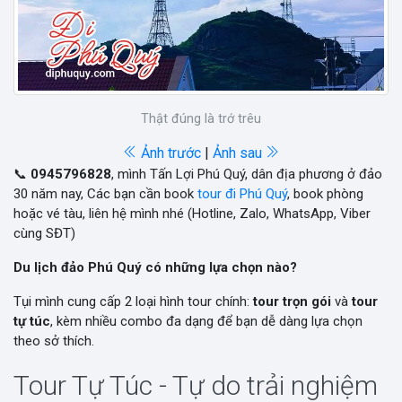
Thật đúng là trớ trêu
Ảnh trước
|
Ảnh sau
📞
0945796828
, mình Tấn Lợi Phú Quý, dân địa phương ở đảo
30 năm nay, Các bạn cần book
tour đi Phú Quý
, book phòng
hoặc vé tàu, liên hệ mình nhé (Hotline, Zalo, WhatsApp, Viber
cùng SĐT)
Du lịch đảo Phú Quý có những lựa chọn nào?
Tụi mình cung cấp 2 loại hình tour chính:
tour trọn gói
và
tour
tự túc
, kèm nhiều combo đa dạng để bạn dễ dàng lựa chọn
theo sở thích.
Tour Tự Túc - Tự do trải nghiệm