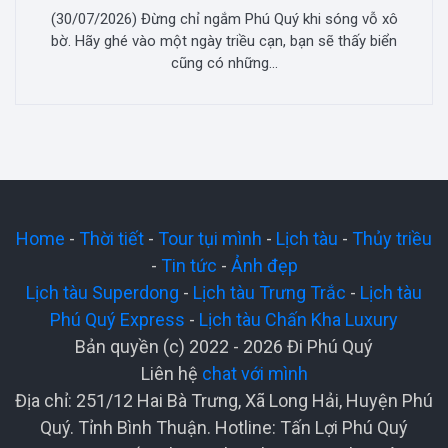
(30/07/2026) Đừng chỉ ngắm Phú Quý khi sóng vỗ xô
bờ. Hãy ghé vào một ngày triều cạn, bạn sẽ thấy biển
cũng có những...
Home
-
Thời tiết
-
Tour tụi mình
-
Lịch tàu
-
Thủy triều
-
Tin tức
-
Ảnh đẹp
Lịch tàu Superdong
-
Lịch tàu Trưng Trắc
-
Lịch tàu
Phú Quý Express
-
Lịch tàu Chấn Kha Luxury
Bản quyền (c) 2022 - 2026 Đi Phú Quý
Liên hệ
chat với mình
Địa chỉ: 251/12 Hai Bà Trưng, Xã Long Hải, Huyện Phú
Quý. Tỉnh Bình Thuận. Hotline: Tấn Lợi Phú Quý