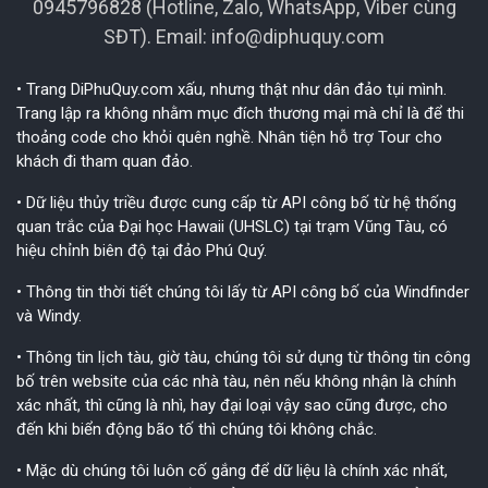
0945796828 (Hotline, Zalo, WhatsApp, Viber cùng
SĐT). Email:
info@diphuquy.com
• Trang DiPhuQuy.com xấu, nhưng thật như dân đảo tụi mình.
Trang lập ra không nhằm mục đích thương mại mà chỉ là để thi
thoảng code cho khỏi quên nghề. Nhân tiện hỗ trợ Tour cho
khách đi tham quan đảo.
• Dữ liệu thủy triều được cung cấp từ API công bố từ hệ thống
quan trắc của Đại học Hawaii (UHSLC) tại trạm Vũng Tàu, có
hiệu chỉnh biên độ tại đảo Phú Quý.
• Thông tin thời tiết chúng tôi lấy từ API công bố của Windfinder
và Windy.
• Thông tin lịch tàu, giờ tàu, chúng tôi sử dụng từ thông tin công
bố trên website của các nhà tàu, nên nếu không nhận là chính
xác nhất, thì cũng là nhì, hay đại loại vậy sao cũng được, cho
đến khi biển động bão tố thì chúng tôi không chắc.
• Mặc dù chúng tôi luôn cố gắng để dữ liệu là chính xác nhất,