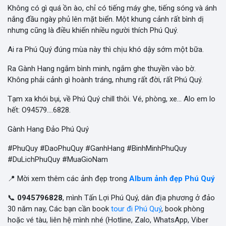
Không có gì quá ồn ào, chỉ có tiếng máy ghe, tiếng sóng và ánh
nắng đầu ngày phủ lên mặt biển. Một khung cảnh rất bình dị
nhưng cũng là điều khiến nhiều người thích Phú Quý.
Ai ra Phú Quý đúng mùa này thì chịu khó dậy sớm một bữa.
Ra Gành Hang ngắm bình minh, ngắm ghe thuyền vào bờ.
Không phải cảnh gì hoành tráng, nhưng rất đời, rất Phú Quý.
Tạm xa khói bụi, về Phú Quý chill thôi. Vé, phòng, xe... Alo em lo
hết: O94579....6828.
Gành Hang Đảo Phú Quý
#PhuQuy #DaoPhuQuy #GanhHang #BinhMinhPhuQuy
#DuLichPhuQuy #MuaGioNam
📍 Mời xem thêm các ảnh đẹp trong
Album ảnh đẹp Phú Quý
📞
0945796828
, mình Tấn Lợi Phú Quý, dân địa phương ở đảo
30 năm nay, Các bạn cần book
tour đi Phú Quý
, book phòng
hoặc vé tàu, liên hệ mình nhé (Hotline, Zalo, WhatsApp, Viber