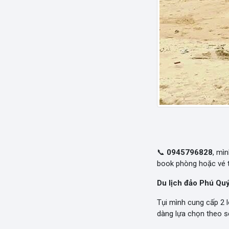
📞
0945796828
, mì
book phòng hoặc vé t
Du lịch đảo Phú Qu
Tụi mình cung cấp 2 l
dàng lựa chọn theo sở