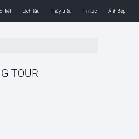
i tiết
Lịch tàu
Thủy triều
Tin tức
Ảnh đẹp
NG TOUR