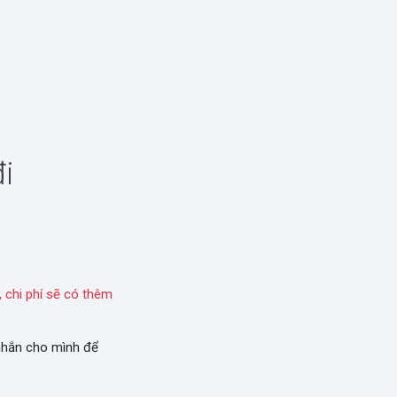
i
 chi phí sẽ có thêm
 nhắn cho mình để