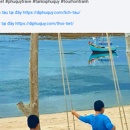
iet #phuquytrave #tanloiphuquy #tourhontranh
h tàu tại đây https://diphuquy.com/lich-tau/
t tại đây https://diphuquy.com/thoi-tiet/