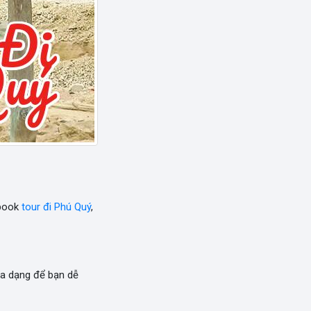
 book
tour đi Phú Quý
,
a dạng để bạn dễ