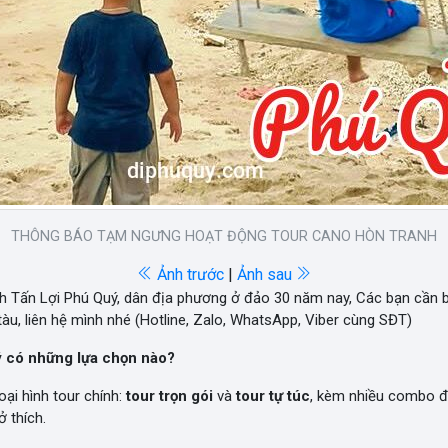
THÔNG BÁO TẠM NGƯNG HOẠT ĐỘNG TOUR CANO HÒN TRANH
Ảnh trước
|
Ảnh sau
nh Tấn Lợi Phú Quý, dân địa phương ở đảo 30 năm nay, Các bạn cần
àu, liên hệ mình nhé (Hotline, Zalo, WhatsApp, Viber cùng SĐT)
ý có những lựa chọn nào?
oại hình tour chính:
tour trọn gói
và
tour tự túc
, kèm nhiều combo đ
 thích.