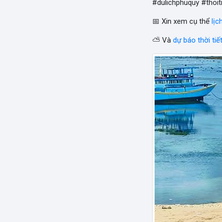
#dulichphuquy #thoit
📅 Xin xem cụ thể
lịc
⛅ Và
dự báo thời tiế