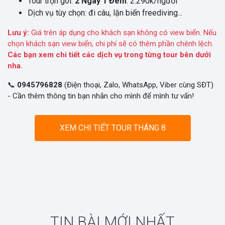
Tour trọn gói:
2 Ngày 1 Đêm
: 2.290k/người
Dịch vụ tùy chọn: đi câu, lặn biển freediving...
Lưu ý:
Giá trên áp dụng cho khách sạn không có view biển. Nếu
chọn khách sạn view biển, chi phí sẽ có thêm phần chênh lệch.
Các bạn xem chi tiết các dịch vụ trong từng tour bên dưới
nha.
📞
0945796828
(Điện thoại, Zalo, WhatsApp, Viber cùng SĐT)
- Cần thêm thông tin bạn nhắn cho mình để mình tư vấn!
XEM CHI TIẾT TOUR THÁNG 8
TIN BÀI MỚI NHẤT