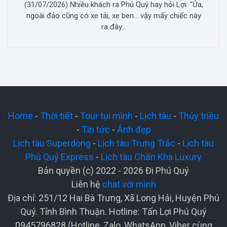
(31/07/2026) Nhiều khách ra Phú Quý hay hỏi Lợi: "Ủa,
ngoài đảo cũng có xe tải, xe ben... vậy mấy chiếc này
ra đây...
Home
-
Thời tiết
-
Tour tụi mình
-
Lịch tàu
-
Thủy triều
-
Tin tức
-
Ảnh đẹp
Lịch tàu Superdong
-
Lịch tàu Trưng Trắc
-
Lịch tàu
Phú Quý Express
-
Lịch tàu Chấn Kha Luxury
Bản quyền (c) 2022 - 2026 Đi Phú Quý
Liên hệ
chat với mình
Địa chỉ: 251/12 Hai Bà Trưng, Xã Long Hải, Huyện Phú
Quý. Tỉnh Bình Thuận. Hotline: Tấn Lợi Phú Quý
0945796828 (Hotline, Zalo, WhatsApp, Viber cùng