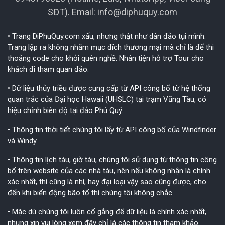
SĐT). Email:
info@diphuquy.com
• Trang DiPhuQuy.com xấu, nhưng thật như dân đảo tụi mình.
Trang lập ra không nhằm mục đích thương mại mà chỉ là để thi
thoảng code cho khỏi quên nghề. Nhân tiện hỗ trợ Tour cho
khách đi tham quan đảo.
• Dữ liệu thủy triều được cung cấp từ API công bố từ hệ thống
quan trắc của Đại học Hawaii (UHSLC) tại trạm Vũng Tàu, có
hiệu chỉnh biên độ tại đảo Phú Quý.
• Thông tin thời tiết chúng tôi lấy từ API công bố của Windfinder
và Windy.
• Thông tin lịch tàu, giờ tàu, chúng tôi sử dụng từ thông tin công
bố trên website của các nhà tàu, nên nếu không nhận là chính
xác nhất, thì cũng là nhì, hay đại loại vậy sao cũng được, cho
đến khi biển động bão tố thì chúng tôi không chắc.
• Mặc dù chúng tôi luôn cố gắng để dữ liệu là chính xác nhất,
nhưng xin vui lòng xem đây chỉ là các thông tin tham khảo.