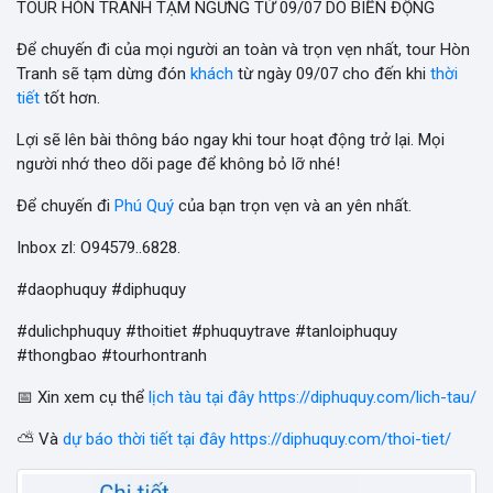
TOUR HÒN TRANH TẠM NGƯNG TỪ 09/07 DO BIỂN ĐỘNG
Để chuyến đi của mọi người an toàn và trọn vẹn nhất, tour Hòn
Tranh sẽ tạm dừng đón
khách
từ ngày 09/07 cho đến khi
thời
tiết
tốt hơn.
Lợi sẽ lên bài thông báo ngay khi tour hoạt động trở lại. Mọi
người nhớ theo dõi page để không bỏ lỡ nhé!
Để chuyến đi
Phú Quý
của bạn trọn vẹn và an yên nhất.
Inbox zl: O94579..6828.
#daophuquy #diphuquy
#dulichphuquy #thoitiet #phuquytrave #tanloiphuquy
#thongbao #tourhontranh
📅 Xin xem cụ thể
lịch tàu tại đây https://diphuquy.com/lich-tau/
⛅ Và
dự báo thời tiết tại đây https://diphuquy.com/thoi-tiet/