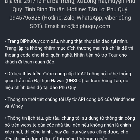
Địa chỉ: 251/12 Hai Bà Trưng, Xã Long Hải, Huyện Phú
Quý. Tỉnh Bình Thuận. Hotline: Tấn Lợi Phú Quý
0945796828 (Hotline, Zalo, WhatsApp, Viber cùng
SĐT). Email:
info@diphuquy.com
• Trang DiPhuQuy.com xấu, nhưng thật như dân đảo tụi mình.
Trang lập ra không nhằm mục đích thương mại mà chỉ là để thi
thoảng code cho khỏi quên nghề. Nhân tiện hỗ trợ Tour cho
khách đi tham quan đảo.
• Dữ liệu thủy triều được cung cấp từ API công bố từ hệ thống
quan trắc của Đại học Hawaii (UHSLC) tại trạm Vũng Tàu, có
hiệu chỉnh biên độ tại đảo Phú Quý.
• Thông tin thời tiết chúng tôi lấy từ API công bố của Windfinder
và Windy.
• Thông tin lịch tàu, giờ tàu, chúng tôi sử dụng từ thông tin công
bố trên website của các nhà tàu, nên nếu không nhận là chính
xác nhất, thì cũng là nhì, hay đại loại vậy sao cũng được, cho
đến khi biển động bão tố thì chúng tôi không chắc.