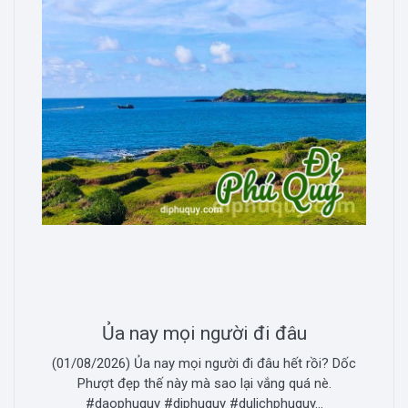
Ủa nay mọi người đi đâu
(01/08/2026) Ủa nay mọi người đi đâu hết rồi? Dốc
Phượt đẹp thế này mà sao lại vắng quá nè.
#daophuquy #diphuquy #dulichphuquy...