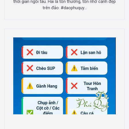
thời gian ngồi tàu. Hai là tốn thương, tốn nhớ cảnh đẹp
trên đảo. #daophuquy...