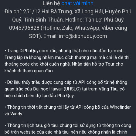
Liên hệ
chat với mình
Địa chỉ: 251/12 Hai Bà Trưng, Xã Long Hải, Huyện Phú
Quý. Tỉnh Bình Thuận. Hotline: Tấn Lợi Phú Quý
0945796828 (Hotline, Zalo, WhatsApp, Viber cùng
SĐT). Email:
info@diphuquy.com
• Trang DiPhuQuy.com xấu, nhưng thật như dân đảo tụi mình.
Trang lập ra không nhằm mục đích thương mại mà chỉ là để thi
thoảng code cho khỏi quên nghề. Nhân tiện hỗ trợ Tour cho
khách đi tham quan đảo.
• Dữ liệu thủy triều được cung cấp từ API công bố từ hệ thống
quan trắc của Đại học Hawaii (UHSLC) tại trạm Vũng Tàu, có
hiệu chỉnh biên độ tại đảo Phú Quý.
• Thông tin thời tiết chúng tôi lấy từ API công bố của Windfinder
và Windy.
• Thông tin lịch tàu, giờ tàu, chúng tôi sử dụng từ thông tin công
bố trên website của các nhà tàu, nên nếu không nhận là chính